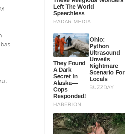
ng
n
ebas
kut