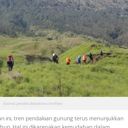
Ilustrasi pendaki (Mounture.com/Fian)
 ini, tren pendakian gunung terus menunjukkan
ahun. Hal ini dikarenakan kemudahan dalam