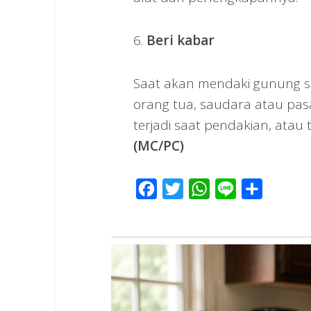
6.
Beri kabar
Saat akan mendaki gunung s
orang tua, saudara atau pasa
terjadi saat pendakian, ata
(MC/PC)
Facebook
Twitter
WhatsApp
Line
Share