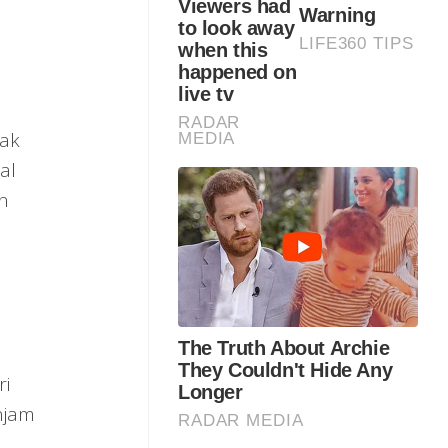
jak
al
an
ri
njam