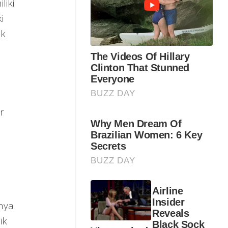
iki
i
ak
r
nya
ik