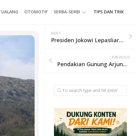
ETUALANG
OTOMOTIF
SERBA-SERBI
TIPS DAN TRIK
EVENT
NEXT
Presiden Jokowi Lepasliarkan 1.500 Ekor Tukik di Pantai Kemiren
GAYA
HIDUP
PREVIOUS
PRODUK
Pendakian Gunung Arjuno Welirang Kembali Dibuka