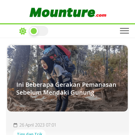
Skip
to
content
Ini Beberapa Gerakan Pemanasan
Sebelum Mendaki Gunung
26 April 2023 07:01
Tips dan Trik