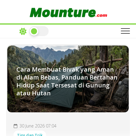
Skip
to
content
Cara Membuat Bivak yang Aman
di Alam Bebas, Panduan Bertahan
Hidup Saat Tersesat di Gunung
atau Hutan
30 June 2026 07:04
Tips dan Trik