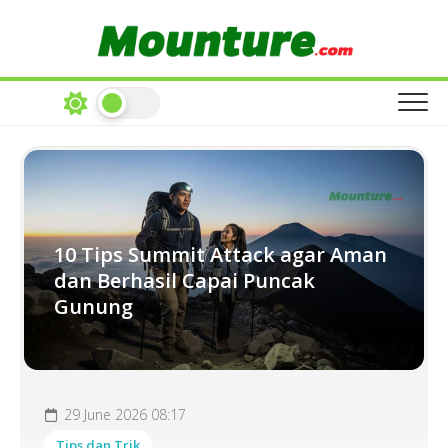
Skip
to
content
10 Tips Summit Attack agar Aman
dan Berhasil Capai Puncak
Gunung
29 June 2026 08:17
Tips dan Trik