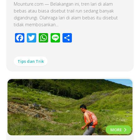
Mounture.com — Belakangan ini, tren lari di alam
bebas atau biasa disebut trail run sedang banyak
digandrungi. Olahraga lari di alam bebas itu disebut
tidak membosankan...
Facebook
Twitter
WhatsApp
Line
Share
Tips dan Trik
MORE