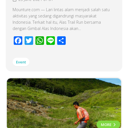
Mounture.com — Lari lintas alam menjadi salah satu
aktivitas yang sedang digandrungi masyarakat
Indonesia. Terkait hal itu, Alas Trail Run bersama
dengan Gimbal Alas Indonesia akan...
Facebook
Twitter
WhatsApp
Line
Share
Event
MORE