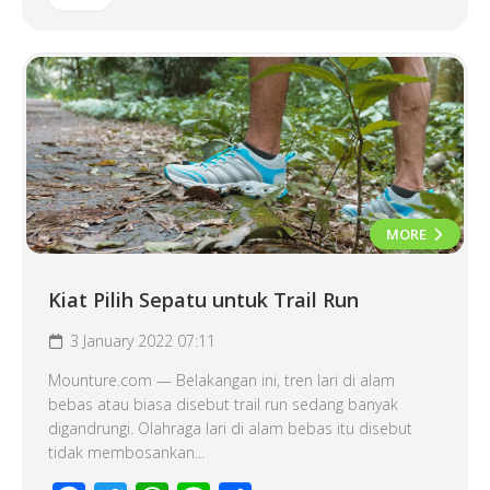
MORE
Kiat Pilih Sepatu untuk Trail Run
3 January 2022 07:11
Mounture.com — Belakangan ini, tren lari di alam
bebas atau biasa disebut trail run sedang banyak
digandrungi. Olahraga lari di alam bebas itu disebut
tidak membosankan...