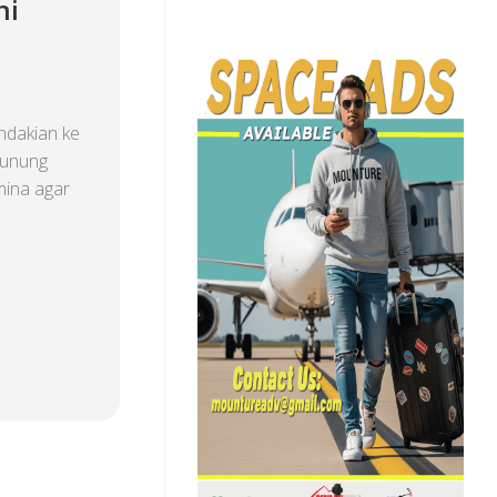
ni
ndakian ke
gunung
mina agar