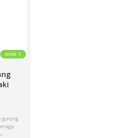
MORE
ang
aki
e gunung
tenaga,
u