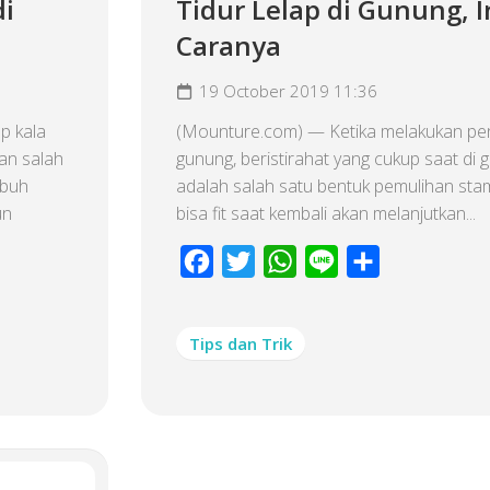
di
Tidur Lelap di Gunung, I
Caranya
19 October 2019 11:36
p kala
(Mounture.com) — Ketika melakukan pe
an salah
gunung, beristirahat yang cukup saat di 
ubuh
adalah salah satu bentuk pemulihan sta
un
bisa fit saat kembali akan melanjutkan...
Facebook
Twitter
WhatsApp
Line
Share
Tips dan Trik