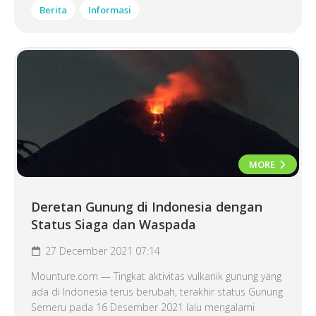
Berita
Informasi
MORE
Deretan Gunung di Indonesia dengan
Status Siaga dan Waspada
27 December 2021 07:14
Mounture.com — Tingkat aktivitas vulkanik gunung yang
ada di Indonesia terus berubah, terakhir status Gunung
Semeru pada 16 Desember 2021 lalu mengalami