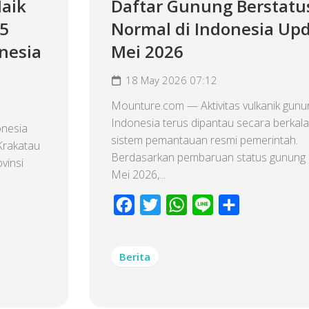
aik
Daftar Gunung Berstatu
 5
Normal di Indonesia Up
nesia
Mei 2026
18 May 2026 07:12
Mounture.com — Aktivitas vulkanik gunun
Indonesia terus dipantau secara berkala
onesia
sistem pemantauan resmi pemerintah.
Krakatau
Berdasarkan pembaruan status gunung 
vinsi
Mei 2026,...
Facebook
Twitter
WhatsApp
Line
Share
Berita