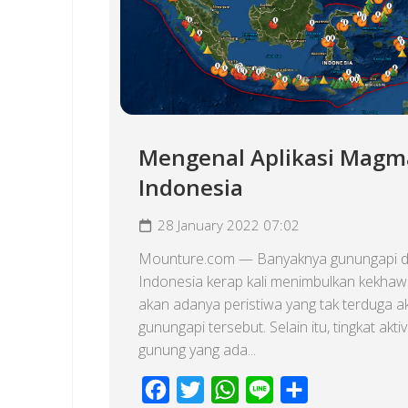
Mengenal Aplikasi Magm
Indonesia
28 January 2022 07:02
Mounture.com — Banyaknya gunungapi d
Indonesia kerap kali menimbulkan kekhaw
akan adanya peristiwa yang tak terduga a
gunungapi tersebut. Selain itu, tingkat aktiv
gunung yang ada...
Facebook
Twitter
WhatsApp
Line
Share