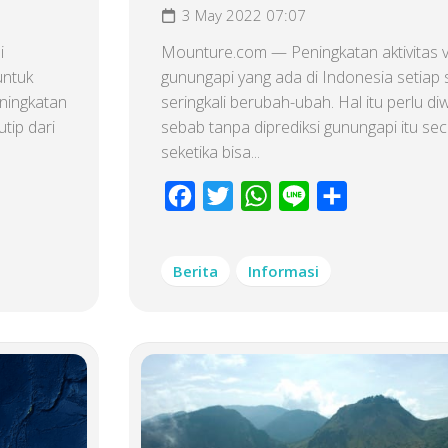
3 May 2022 07:07
i
Mounture.com — Peningkatan aktivitas v
untuk
gunungapi yang ada di Indonesia setiap 
ningkatan
seringkali berubah-ubah. Hal itu perlu di
utip dari
sebab tanpa diprediksi gunungapi itu se
seketika bisa...
Facebook
Twitter
WhatsApp
Line
Share
Berita
Informasi