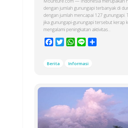
Mounture.com — Indonesia merupakan 
dengan jumlah gunungapi terbanyak di du
dengan jumlah mencapai 127 gunungapi. 
jika gunungapi-gunungapi tersebut kerap k
mengalami peningkatan aktivitas...
Facebook
Twitter
WhatsApp
Line
Share
Berita
Informasi