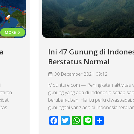
MORE
a
Ini 47 Gunung di Indone
Berstatus Normal
30 December 2021 09:12
i
Mounture.com — Peningkatan aktivitas v
atiran
gunung yang ada di Indonesia setiap saat
kibat
berubah-ubah. Hal itu perlu diwaspadai,
itas
gunungapi yang ada di Indonesia terbilang
Facebook
Twitter
WhatsApp
Line
Share