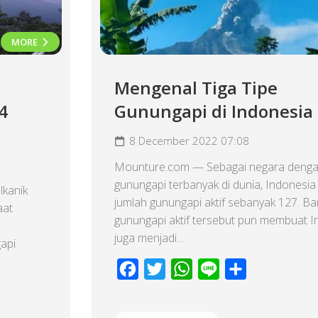
MORE
Mengenal Tiga Tipe
4
Gunungapi di Indonesia
8 December 2022 07:08
Mounture.com — Sebagai negara denga
gunungapi terbanyak di dunia, Indonesia 
lkanik
jumlah gunungapi aktif sebanyak 127. B
aat
gunungapi aktif tersebut pun membuat I
juga menjadi...
api
Facebook
Twitter
WhatsApp
Line
Share