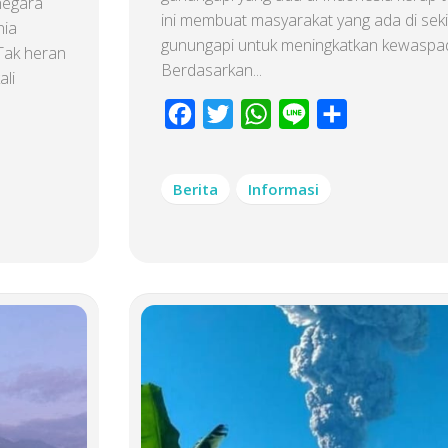
negara
ini membuat masyarakat yang ada di seki
nia
gunungapi untuk meningkatkan kewaspa
Tak heran
Berdasarkan...
ali
Facebook
Twitter
WhatsApp
Line
Share
Berita
Informasi