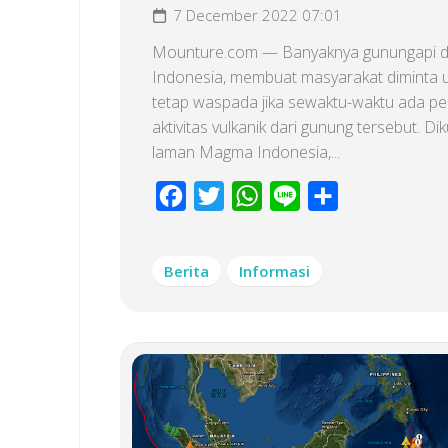
7 December 2022 07:01
Mounture.com — Banyaknya gunungapi d
Indonesia, membuat masyarakat diminta 
tetap waspada jika sewaktu-waktu ada pe
aktivitas vulkanik dari gunung tersebut. Dik
laman Magma Indonesia,...
Facebook
Twitter
WhatsApp
Line
Share
Berita
Informasi