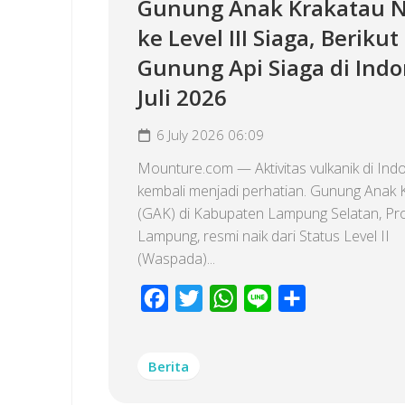
Gunung Anak Krakatau N
ke Level III Siaga, Berikut
Gunung Api Siaga di Indo
Juli 2026
6 July 2026 06:09
Mounture.com — Aktivitas vulkanik di Ind
kembali menjadi perhatian. Gunung Anak 
(GAK) di Kabupaten Lampung Selatan, Pro
Lampung, resmi naik dari Status Level II
(Waspada)...
Facebook
Twitter
WhatsApp
Line
Share
Berita