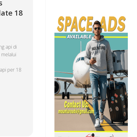
s
date 18
g api di
 melalui
api per 18