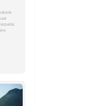
ulkanik
saat
waspadai,
cara