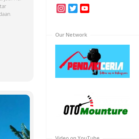
tar
Instagram
Twitter
YouTube
daan.
Channel
Our Network
Video on YouTube