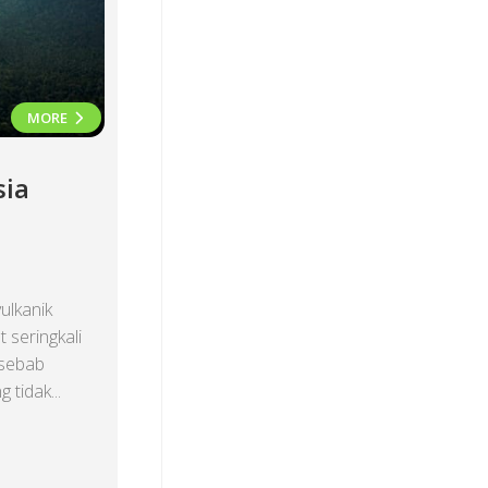
MORE
sia
ulkanik
 seringkali
 sebab
 tidak...