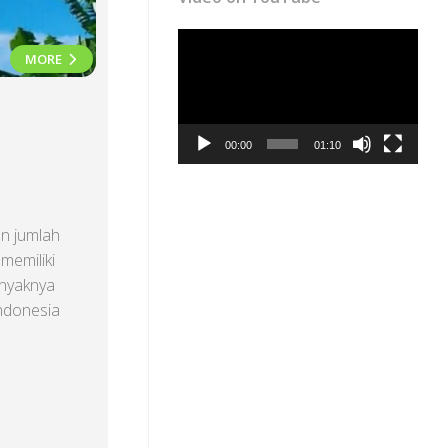
Video
MORE
Player
00:00
01:10
n jumlah
memiliki
anyaknya
ndonesia