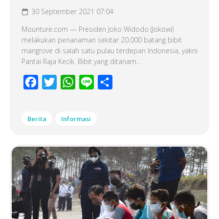
30 September 2021 07:04
Mounture.com — Presiden Joko Widodo (Jokowi)
melakukan penanaman sekitar 20.000 batang bibit
mangrove di salah satu pulau terdepan Indonesia, yakni
Pantai Raja Kecik. Bibit yang ditanam...
Facebook
Twitter
WhatsApp
Line
Share
Berita
Informasi