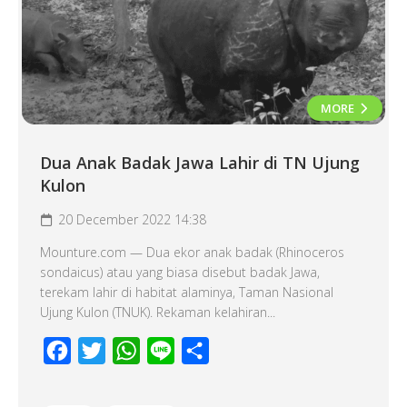
MORE
Dua Anak Badak Jawa Lahir di TN Ujung
Kulon
20 December 2022 14:38
Mounture.com — Dua ekor anak badak (Rhinoceros
sondaicus) atau yang biasa disebut badak Jawa,
terekam lahir di habitat alaminya, Taman Nasional
Ujung Kulon (TNUK). Rekaman kelahiran...
Facebook
Twitter
WhatsApp
Line
Share