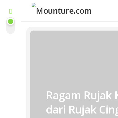
Skip
to
content
Ragam Rujak K
dari Rujak Cin