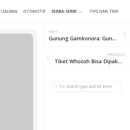
ETUALANG
OTOMOTIF
SERBA-SERBI
TIPS DAN TRIK
EVENT
NEXT
Gunung Gamkonora: Gunung Tertinggi di Halmahera dengan Kawah Eksotis dan Jalur Pendakian Menantang
GAYA
HIDUP
PRODUK
PREVIOUS
Tiket Whoosh Bisa Dipakai untuk Diskon Hotel, Wisata, hingga Kuliner Selama Long Weekend