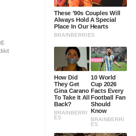
g.
ikit