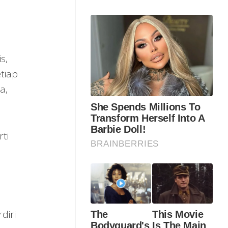
s,
tiap
a,
ti
diri