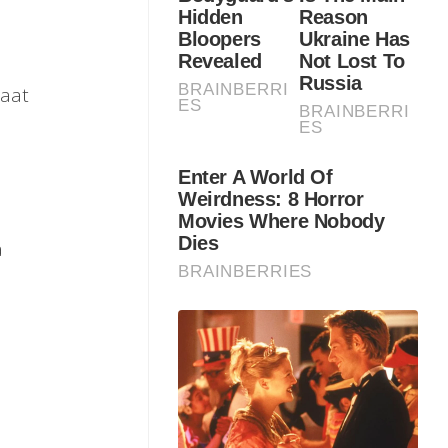
saat
a