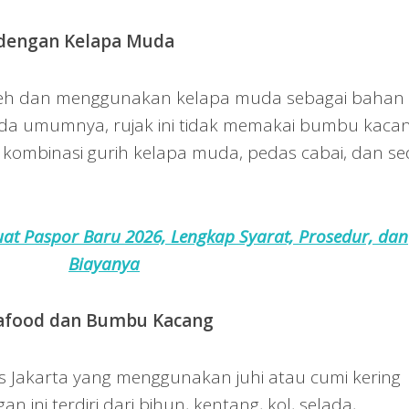
 dengan Kelapa Muda
Aceh dan menggunakan kelapa muda sebagai bahan
pada umumnya, rujak ini tidak memakai bumbu kacan
kombinasi gurih kelapa muda, pedas cabai, dan sed
t Paspor Baru 2026, Lengkap Syarat, Prosedur, dan
Biayanya
eafood dan Bumbu Kacang
as Jakarta yang menggunakan juhi atau cumi kering
 ini terdiri dari bihun, kentang, kol, selada,