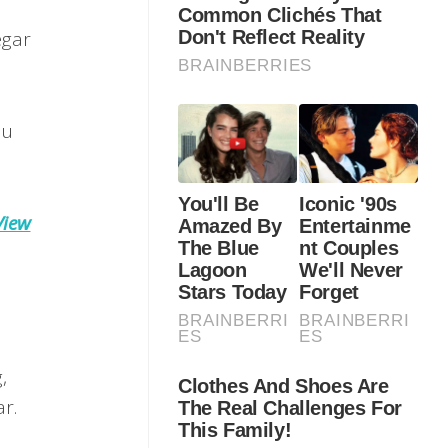
egar
du
View
,
r.