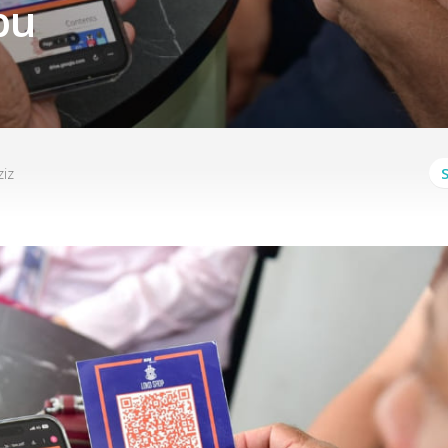
bu
iz