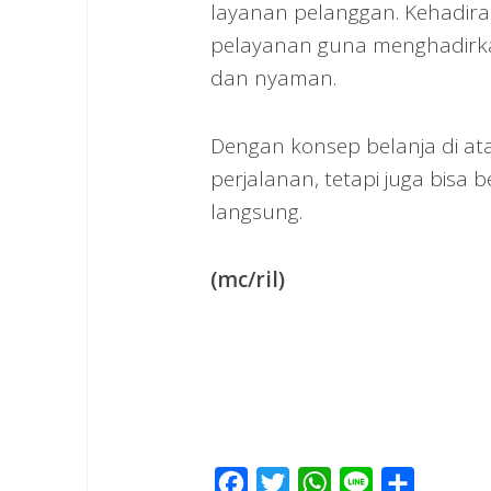
layanan pelanggan. Kehadira
pelayanan guna menghadirka
dan nyaman.
Dengan konsep belanja di at
perjalanan, tetapi juga bisa
langsung.
(mc/ril)
Facebook
Twitter
WhatsApp
Line
Share