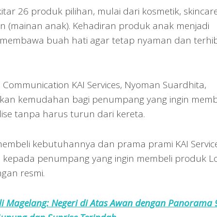
ar 26 produk pilihan, mulai dari kosmetik, skincare
tion (mainan anak). Kehadiran produk anak menjadi
 membawa buah hati agar tetap nyaman dan terhi
Communication KAI Services, Nyoman Suardhita,
erikan kemudahan bagi penumpang yang ingin memb
e tanpa harus turun dari kereta.
embeli kebutuhannya dan prama prami KAI Servic
 kepada penumpang yang ingin membeli produk L
ngan resmi.
i Magelang: Negeri di Atas Awan dengan Panorama 