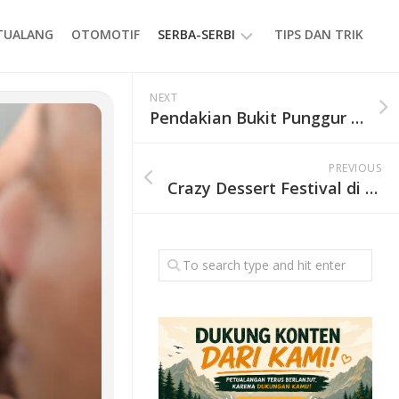
ETUALANG
OTOMOTIF
SERBA-SERBI
TIPS DAN TRIK
EVENT
NEXT
Pendakian Bukit Punggur via Talang Mangga Ditutup Sementara, Catat Jadwalnya
GAYA
HIDUP
PREVIOUS
PRODUK
Crazy Dessert Festival di ASHTA District 8: Hadirkan 35 Brand Spesialis Manis