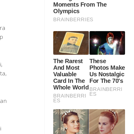
ra
up
,
ta,
kan
i