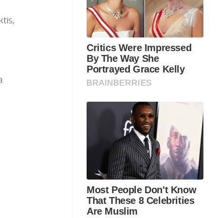
tis,
a