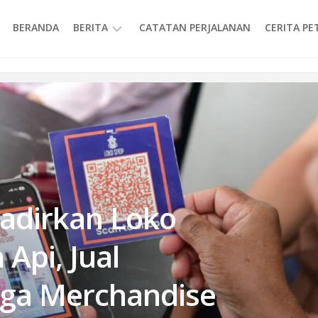
BERANDA
BERITA
CATATAN PERJALANAN
CERITA P
INFORMASI
Hadirkan Loko
 Api, Jual
gga Merchandise