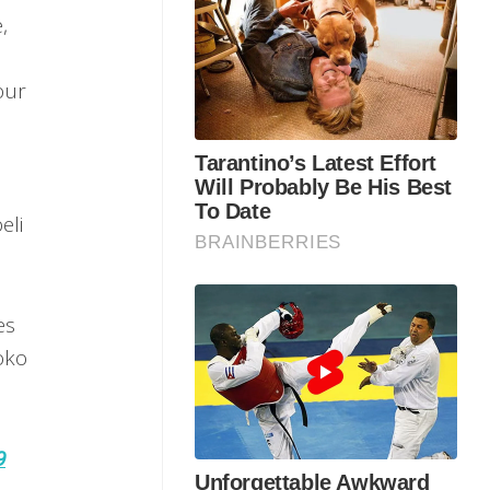
,
bur
eli
es
oko
9