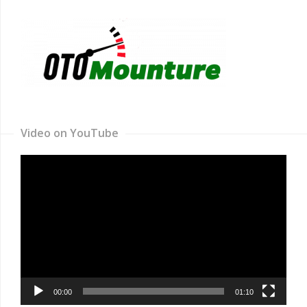
Video on YouTube
Video
Player
00:00
01:10