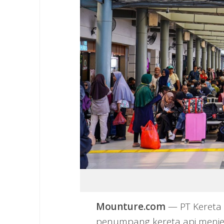
Mounture.com
— PT Kereta A
penumpang kereta api menjel