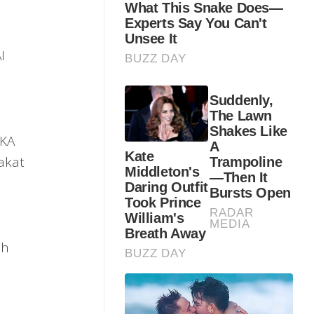
I
 KA
akat
ah