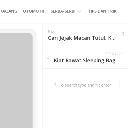
ETUALANG
OTOMOTIF
SERBA-SERBI
TIPS DAN TRIK
EVENT
NEXT
Cari Jejak Macan Tutul, Kamera Trap Dipasang di Gunung Prau
GAYA
HIDUP
PRODUK
PREVIOUS
Kiat Rawat Sleeping Bag