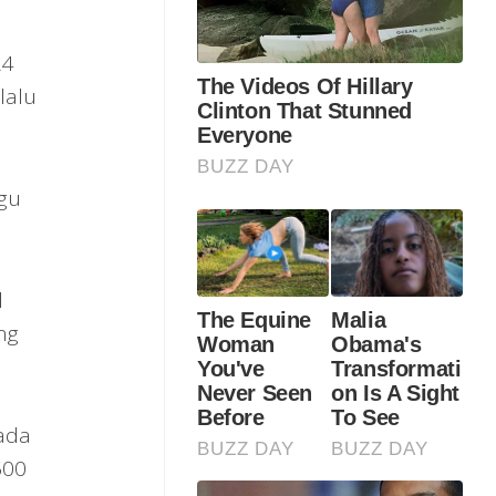
24
lalu
ggu
l
ng
ada
500