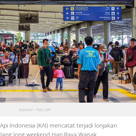
Ilustrasi – Foto: KAI
pi Indonesia (KAI) mencatat terjadi lonjakan
ang long weekend Hari Raya Waisak.