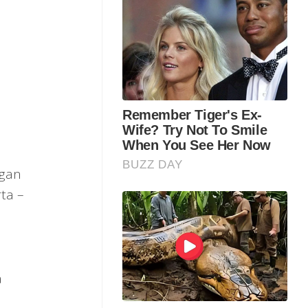
ggan
rta –
a