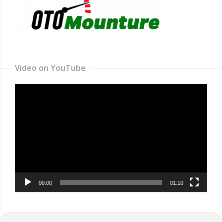
Video on YouTube
Video
Player
00:00
01:10