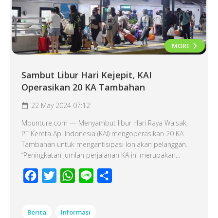
MORE
Sambut Libur Hari Kejepit, KAI
Operasikan 20 KA Tambahan
22 May 2024 07:12
Mounture.com — Menyambut libur Hari Raya Waisak,
PT Kereta Api Indonesia (KAI) mengoperasikan 20 KA
Tambahan untuk mengantisipasi lonjakan pelanggan.
“Peningkatan jumlah perjalanan KA ini merupakan...
Facebook
Twitter
WhatsApp
Line
Share
Berita
Informasi