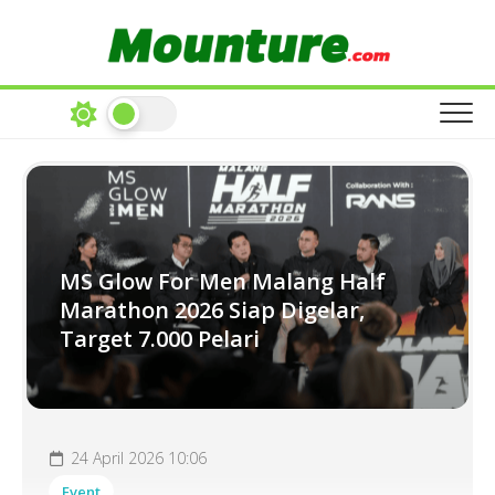
Skip
to
content
MS Glow For Men Malang Half
Marathon 2026 Siap Digelar,
Target 7.000 Pelari
24 April 2026 10:06
Event