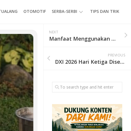
ETUALANG
OTOMOTIF
SERBA-SERBI
TIPS DAN TRIK
EVENT
NEXT
Manfaat Menggunakan Hammock saat Petualangan Alam, Nyaman dan Praktis!
GAYA
HIDUP
PREVIOUS
PRODUK
DXI 2026 Hari Ketiga Diserbu Pengunjung, Talkshow hingga Atraksi Mermaid Jadi Daya Tarik