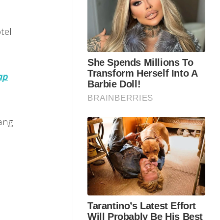
tel
ap
ang