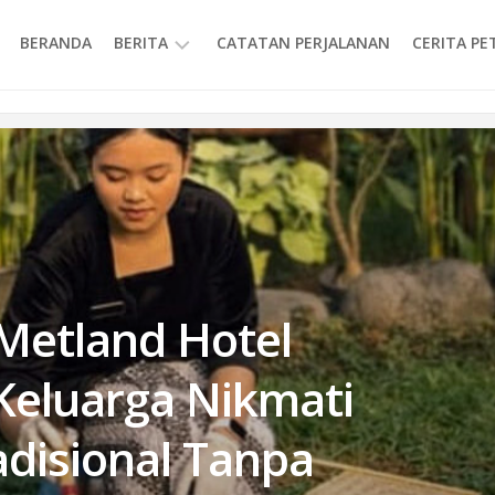
BERANDA
BERITA
CATATAN PERJALANAN
CERITA P
INFORMASI
 Metland Hotel
 Keluarga Nikmati
disional Tanpa