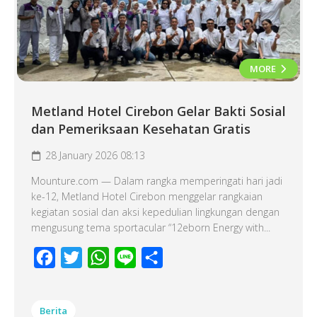
MORE
Metland Hotel Cirebon Gelar Bakti Sosial
dan Pemeriksaan Kesehatan Gratis
28 January 2026 08:13
Mounture.com — Dalam rangka memperingati hari jadi
ke-12, Metland Hotel Cirebon menggelar rangkaian
kegiatan sosial dan aksi kepedulian lingkungan dengan
mengusung tema sportacular “12eborn Energy with...
Facebook
Twitter
WhatsApp
Line
Share
Berita