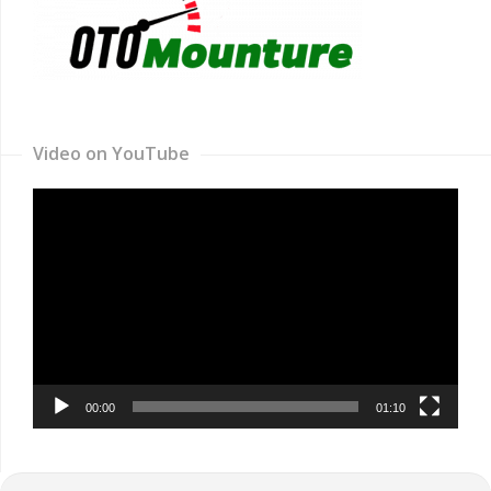
Video on YouTube
Video
Player
00:00
01:10