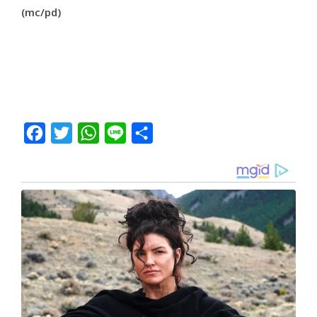
(mc/pd)
Facebook
Twitter
WhatsApp
Line
Share