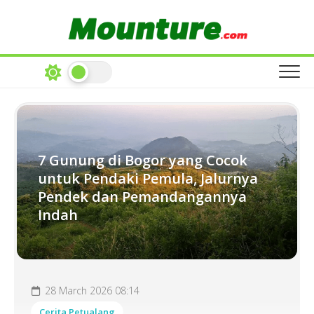
Skip
to
content
7 Gunung di Bogor yang Cocok
untuk Pendaki Pemula, Jalurnya
Pendek dan Pemandangannya
Indah
28 March 2026 08:14
Cerita Petualang