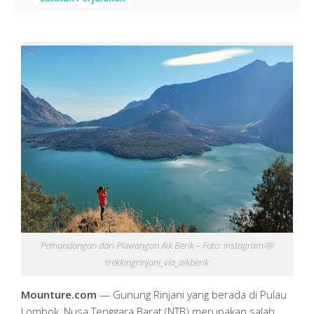
Pemandangan dari Plawangan Aik Berik – Foto: instagram/@
trekkingrinjani_via_aikberik
Mounture.com
— Gunung Rinjani yang berada di Pulau
Lombok, Nusa Tenggara Barat (NTB) merupakan salah