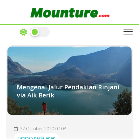
Skip
to
content
Mengenal Jalur Pendakian Rinjani
via Aik Berik
22 October 2020 07:08
Catatan Perjalanan