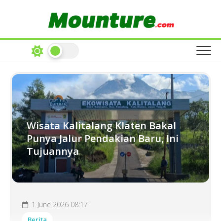
Skip
to
content
Wisata Kalitalang Klaten Bakal
Punya Jalur Pendakian Baru, Ini
Tujuannya
1 June 2026 08:17
Berita