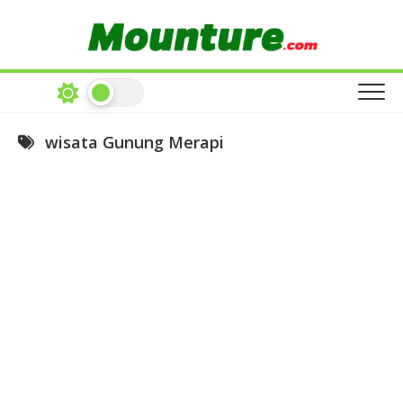
Skip
to
content
wisata Gunung Merapi