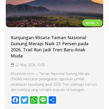
MORE
Kunjungan Wisata Taman Nasional
Gunung Merapi Naik 21 Persen pada
2026, Trail Run Jadi Tren Baru Anak
Muda
22 May 2026 10:05
Mounture.com — Taman Nasional Gunung Merapi
(TNGM) mencatat peningkatan signifikan jumlah
wisatawan sepanjang awal 2026. Tren olahraga trail run
dan trekking yang semakin populer di kalangan...
Facebook
Twitter
WhatsApp
Line
Share