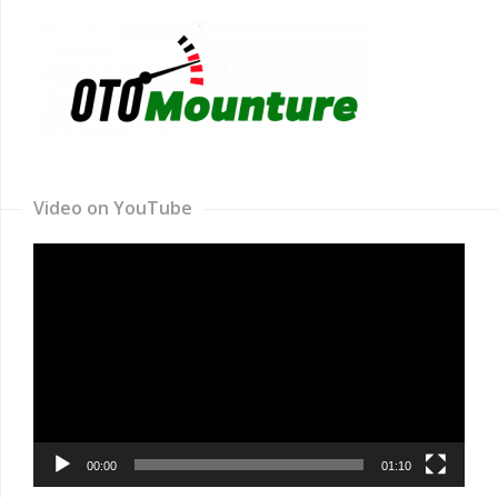
Video on YouTube
Video
Player
00:00
01:10