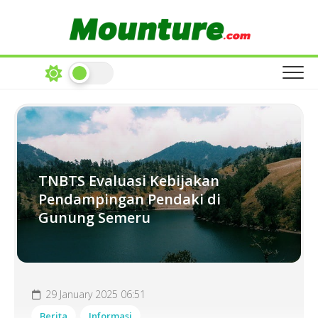
Skip
to
content
TNBTS Evaluasi Kebijakan
Pendampingan Pendaki di
Gunung Semeru
29 January 2025 06:51
Berita
Informasi