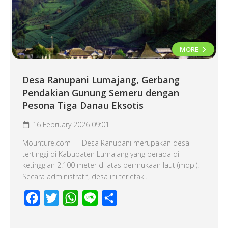
MORE
Desa Ranupani Lumajang, Gerbang
Pendakian Gunung Semeru dengan
Pesona Tiga Danau Eksotis
16 February 2026 09:01
Mounture.com — Desa Ranupani merupakan desa
tertinggi di Kabupaten Lumajang yang berada di
ketinggian 2.100 meter di atas permukaan laut (mdpl).
Secara administratif, desa ini terletak...
Facebook
Twitter
WhatsApp
Line
Share