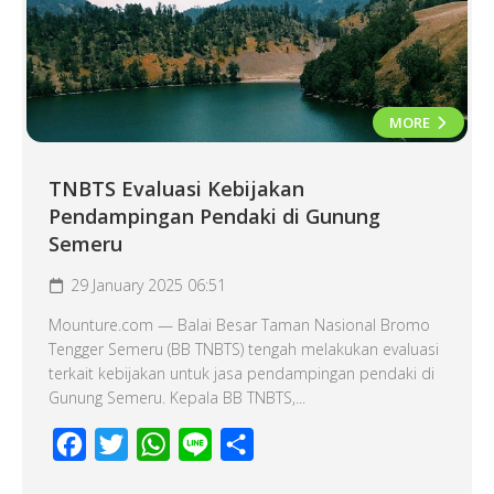
MORE
TNBTS Evaluasi Kebijakan
Pendampingan Pendaki di Gunung
Semeru
29 January 2025 06:51
Mounture.com — Balai Besar Taman Nasional Bromo
Tengger Semeru (BB TNBTS) tengah melakukan evaluasi
terkait kebijakan untuk jasa pendampingan pendaki di
Gunung Semeru. Kepala BB TNBTS,...
Facebook
Twitter
WhatsApp
Line
Share