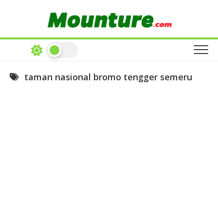
Skip
to
content
taman nasional bromo tengger semeru