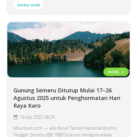
Serba-serbi
MORE
Gunung Semeru Ditutup Mulai 17–26
Agustus 2025 untuk Penghormatan Hari
Raya Karo
18 July 2025 08:24
Mounture.com — alai Besar Taman Nasional Bromo
Tengger Semeru (BB TNBTS) resmi mengumumkan