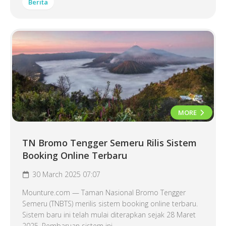
Berita
MORE
TN Bromo Tengger Semeru Rilis Sistem
Booking Online Terbaru
30 March 2025 07:07
Mounture.com — Taman Nasional Bromo Tengger
Semeru (TNBTS) merilis sistem booking online terbaru.
Sistem baru ini telah mulai diterapkan sejak 28 Maret
2025. Pembaruan sistem ini...