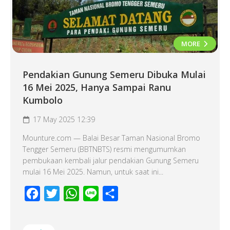
MORE
Pendakian Gunung Semeru Dibuka Mulai
16 Mei 2025, Hanya Sampai Ranu
Kumbolo
17 May 2025 12:39
Mounture.com — Balai Besar Taman Nasional Bromo
Tengger Semeru (BBTNBTS) resmi mengumumkan
pembukaan kembali jalur pendakian Gunung Semeru
mulai 16 Mei 2025. Namun, untuk saat ini...
Facebook
Twitter
WhatsApp
Line
Share