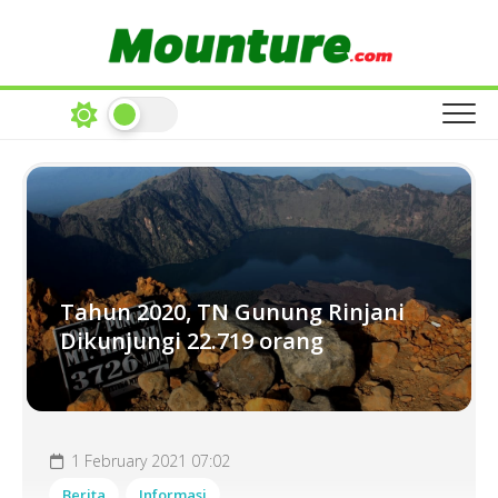
Skip
to
content
Tahun 2020, TN Gunung Rinjani
Dikunjungi 22.719 orang
1 February 2021 07:02
Berita
Informasi