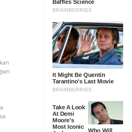
tkan
gian
da
sa