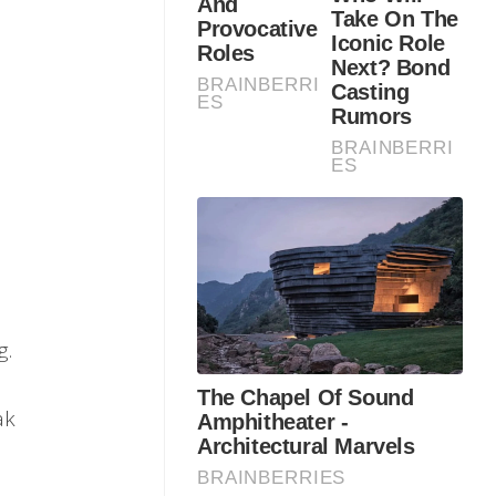
,
,
g.
ak