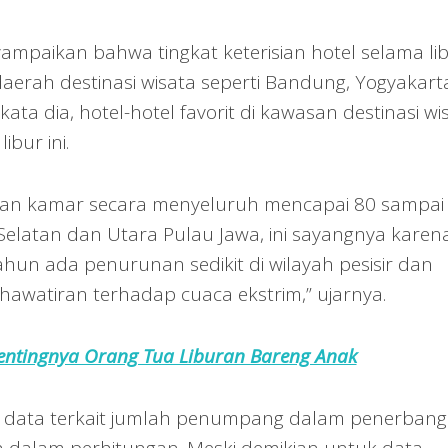
mpaikan bahwa tingkat keterisian hotel selama li
daerah destinasi wisata seperti Bandung, Yogyakart
kata dia, hotel-hotel favorit di kawasan destinasi wi
ibur ini.
isian kamar secara menyeluruh mencapai 80 sampai
 Selatan dan Utara Pulau Jawa, ini sayangnya karen
tahun ada penurunan sedikit di wilayah pesisir dan
hawatiran terhadap cuaca ekstrim,” ujarnya.
entingnya Orang Tua Liburan Bareng Anak
data terkait jumlah penumpang dalam penerban