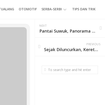
ETUALANG
OTOMOTIF
SERBA-SERBI
TIPS DAN TRIK
EVENT
NEXT
Pantai Suwuk, Panorama Alam di Pesisir Pansela Jawa
GAYA
HIDUP
PRODUK
PREVIOUS
Sejak Diluncurkan, Kereta Panoramic Layani 1.613 Pelanggan