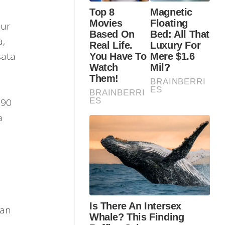
bur
a,
sata
 90
a
gan