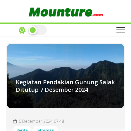
Skip
to
content
Kegiatan Pendakian Gunung Salak
Ditutup 7 Desember 2024
6 December 2024 07:48
Berita
Informasi