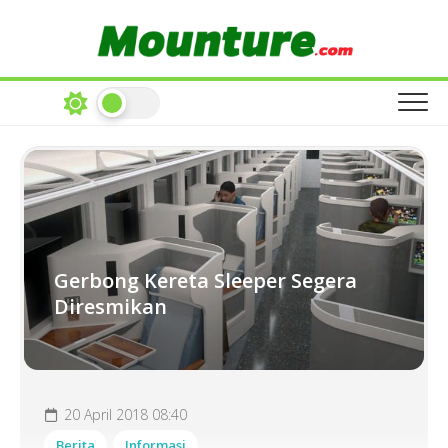
Skip
to
content
Gerbong Kereta Sleeper Segera
Diresmikan
20 April 2018 08:40
Berita
Informasi