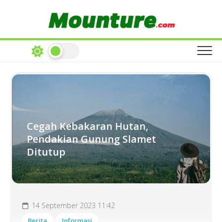
Skip
to
content
Cegah Kebakaran Hutan,
Pendakian Gunung Slamet
Ditutup
14 September 2023 11:42
Berita
Informasi