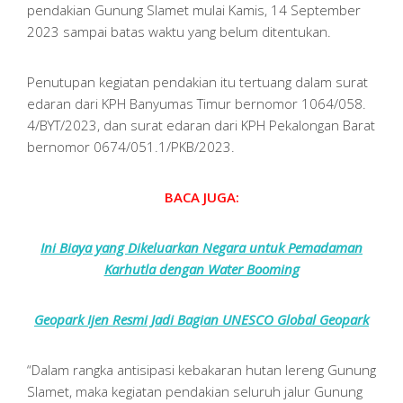
pendakian Gunung Slamet mulai Kamis, 14 September
2023 sampai batas waktu yang belum ditentukan.
Penutupan kegiatan pendakian itu tertuang dalam surat
edaran dari KPH Banyumas Timur bernomor 1064/058.
4/BYT/2023, dan surat edaran dari KPH Pekalongan Barat
bernomor 0674/051.1/PKB/2023.
BACA JUGA:
Ini Biaya yang Dikeluarkan Negara untuk Pemadaman
Karhutla dengan Water Booming
Geopark Ijen Resmi Jadi Bagian UNESCO Global Geopark
“Dalam rangka antisipasi kebakaran hutan lereng Gunung
Slamet, maka kegiatan pendakian seluruh jalur Gunung