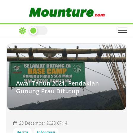
Skip
to
content
Awal Tahun 2021, Pendakian
Gunung Prau Ditutup
23 December 2020 07:14
Berita
Informasi