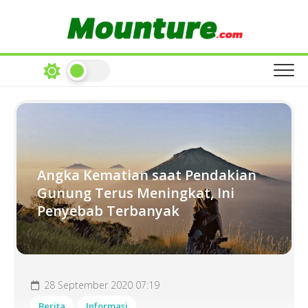
Skip
to
content
Angka Kematian saat Pendakian
Gunung Terus Meningkat, Ini
Penyebab Terbanyak
28 September 2020 07:19
Berita
Informasi