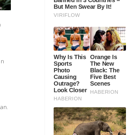
a
a
an
an.