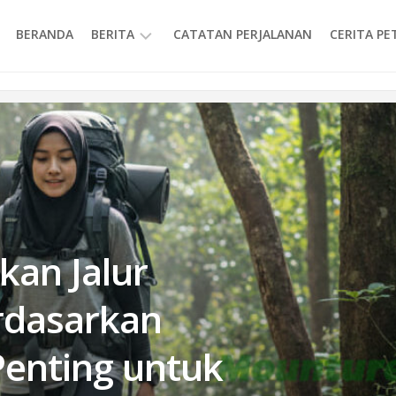
BERANDA
BERITA
CATATAN PERJALANAN
CERITA P
INFORMASI
an Jalur
rdasarkan
 Penting untuk