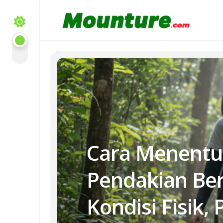
Skip
to
content
Cara Menentuk
Pendakian Be
Kondisi Fisik,