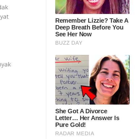
dak
ayat
anyak