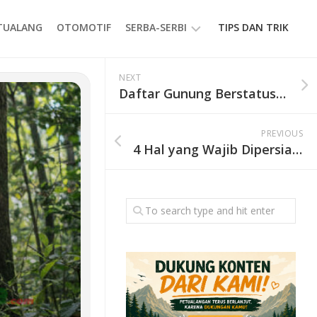
ETUALANG
OTOMOTIF
SERBA-SERBI
TIPS DAN TRIK
EVENT
NEXT
Daftar Gunung Berstatus Normal di Indonesia Update 18 Mei 2026
GAYA
HIDUP
PREVIOUS
PRODUK
4 Hal yang Wajib Dipersiapkan Sebelum Mendaki Gunung, Jangan Sampai Diabaikan