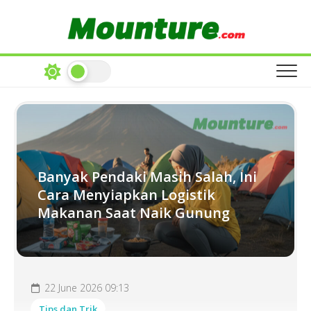
Skip
to
content
Banyak Pendaki Masih Salah, Ini
Cara Menyiapkan Logistik
Makanan Saat Naik Gunung
22 June 2026 09:13
Tips dan Trik