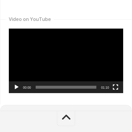
Video on YouTube
Video
Player
00:00
01:10