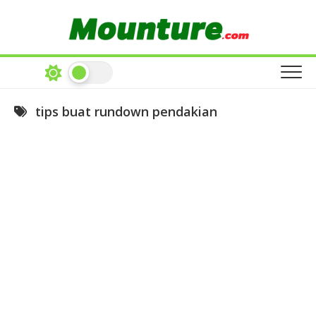
Skip
to
content
tips buat rundown pendakian