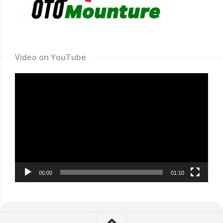
Video on YouTube
Video
Player
00:00
01:10