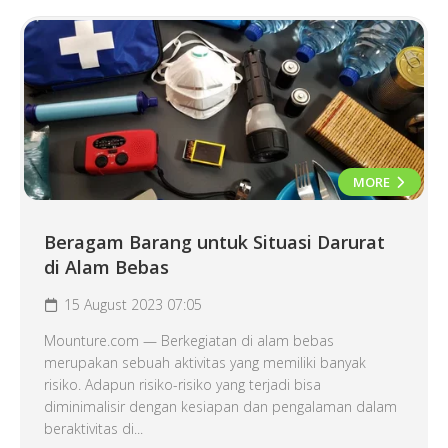
MORE
Beragam Barang untuk Situasi Darurat
di Alam Bebas
15 August 2023 07:05
Mounture.com — Berkegiatan di alam bebas
merupakan sebuah aktivitas yang memiliki banyak
risiko. Adapun risiko-risiko yang terjadi bisa
diminimalisir dengan kesiapan dan pengalaman dalam
beraktivitas di...