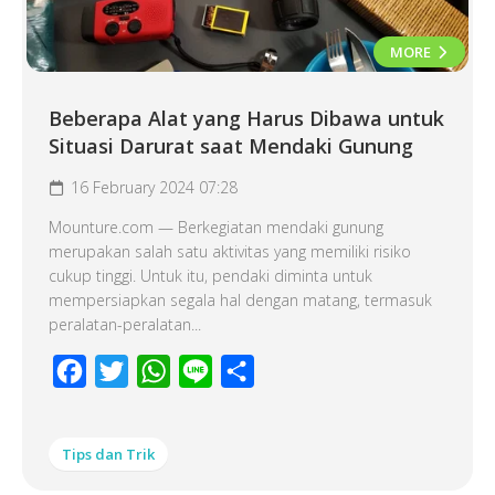
MORE
Beberapa Alat yang Harus Dibawa untuk
Situasi Darurat saat Mendaki Gunung
16 February 2024 07:28
Mounture.com — Berkegiatan mendaki gunung
merupakan salah satu aktivitas yang memiliki risiko
cukup tinggi. Untuk itu, pendaki diminta untuk
mempersiapkan segala hal dengan matang, termasuk
peralatan-peralatan...
Facebook
Twitter
WhatsApp
Line
Share
Tips dan Trik