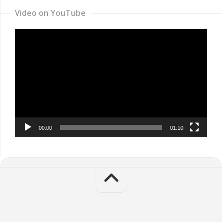
Video on YouTube
Video
Player
00:00
01:10