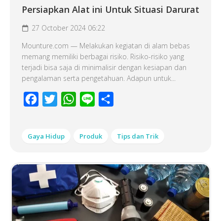
Persiapkan Alat ini Untuk Situasi Darurat
27 October 2024 06:22
Mounture.com — Melakukan kegiatan di alam bebas
memang memiliki berbagai risiko. Risiko-risiko yang
terjadi bisa saja di minimalisir dengan kesiapan dan
pengalaman serta pengetahuan. Adapun untuk...
Facebook
Twitter
WhatsApp
Line
Share
Gaya Hidup
Produk
Tips dan Trik