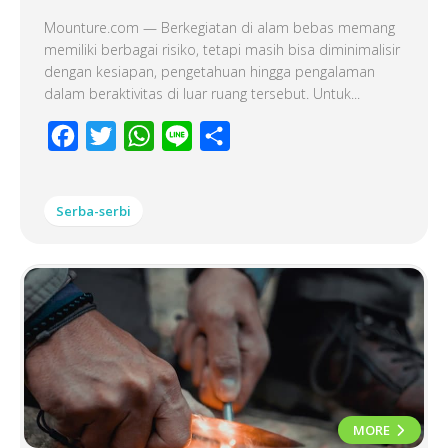
Mounture.com — Berkegiatan di alam bebas memang
memiliki berbagai risiko, tetapi masih bisa diminimalisir
dengan kesiapan, pengetahuan hingga pengalaman
dalam beraktivitas di luar ruang tersebut. Untuk...
Facebook
Twitter
WhatsApp
Line
Share
Serba-serbi
MORE