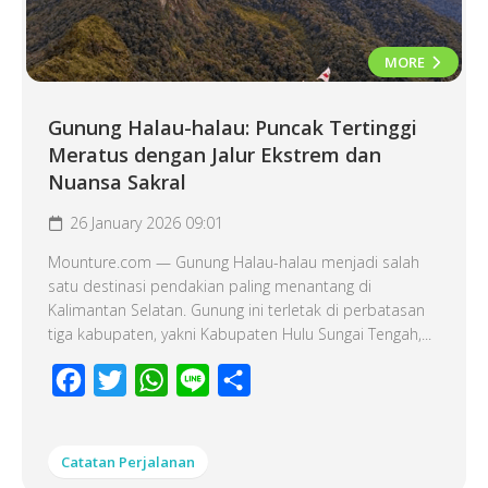
MORE
Gunung Halau-halau: Puncak Tertinggi
Meratus dengan Jalur Ekstrem dan
Nuansa Sakral
26 January 2026 09:01
Mounture.com — Gunung Halau-halau menjadi salah
satu destinasi pendakian paling menantang di
Kalimantan Selatan. Gunung ini terletak di perbatasan
tiga kabupaten, yakni Kabupaten Hulu Sungai Tengah,...
Facebook
Twitter
WhatsApp
Line
Share
Catatan Perjalanan