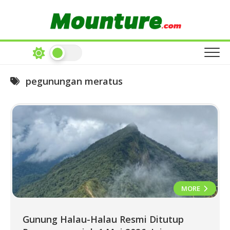
Skip
to
content
pegunungan meratus
MORE
Gunung Halau-Halau Resmi Ditutup