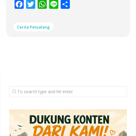
Facebook
Twitter
WhatsApp
Line
Share
Cerita Petualang