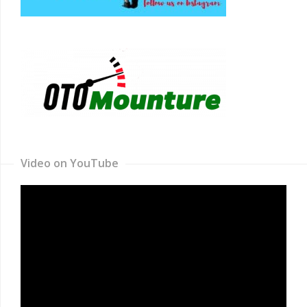
Video on YouTube
Video
Player