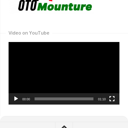
Video on YouTube
Video
Player
00:00
01:10