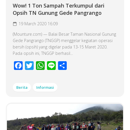
Wow! 1 Ton Sampah Terkumpul dari
Opsih TN Gunung Gede Pangrango
19 March 2020 16:09
(Mounture.com) — Balai Besar Taman Nasional Gunung
Gede Pangrango (TNGGP) menggelar kegiatan operasi
bersih (opsih) yang digelar pada 13-15 Maret 2020.
Pada opsih ini, TNGGP berhasil...
Facebook
Twitter
WhatsApp
Line
Share
Berita
Informasi