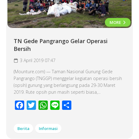
MORE
TN Gede Pangrango Gelar Operasi
Bersih
3 April 2019 07:47
(Mounture.com) — Taman Nasional Gunung Gede
Pangrango (TNGGP) menggelar kegiatan operasi bersih
(opsih) gunung yang berlangsung pada 29-30 Maret
2019. Rute opsih pun masih seperti biasa,...
Facebook
Twitter
WhatsApp
Line
Share
Berita
Informasi