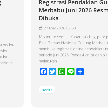
g
Registrasi Pendakian G
Merbabu Juni 2026 Resm
Dibuka
27 May 2026 09:50
Mounture.com — Kabar baik bagi para p
Balai Taman Nasional Gunung Merbabu
a pecinta
membuka registrasi online pendakian un
asional
periode Juni 2026. Pendaki kini sudah bis
buka
melakukan...
periode
Facebook
Twitter
WhatsApp
Line
Share
Berita