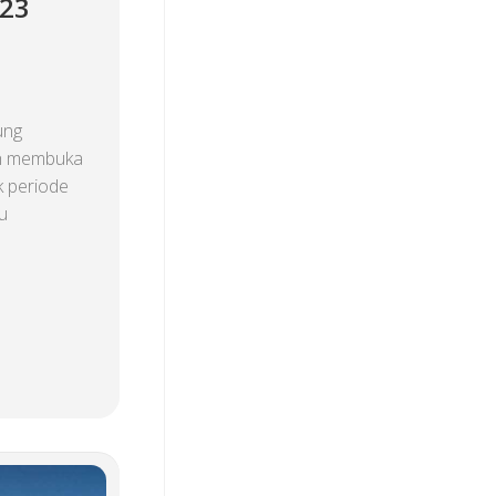
023
ung
h membuka
 periode
u