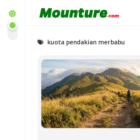
Skip
to
content
kuota pendakian merbabu