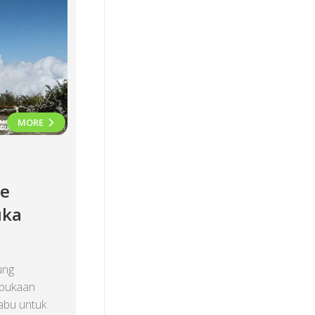
MORE
de
uka
ung
bukaan
abu untuk