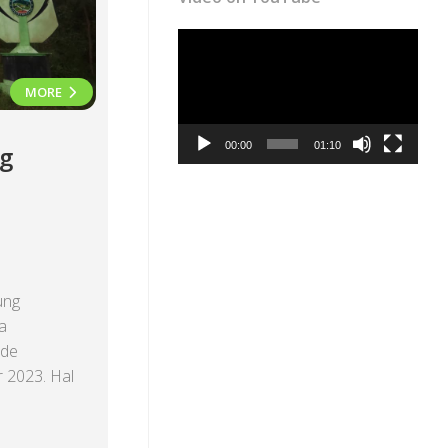
Video
Player
MORE
00:00
01:10
g
ung
a
ode
 2023. Hal