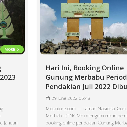
MORE
g
Hari Ini, Booking Online
 2023
Gunung Merbabu Perio
Pendakian Juli 2022 Dib
29 June 2022 06:48
ng
Mounture.com — Taman Nasional Gun
a
Merbabu (TNGMb) mengumumkan pem
 Januari
booking online pendakian Gunung Merb