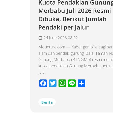
Kuota Pendakian Gunun
Merbabu Juli 2026 Resmi
Dibuka, Berikut Jumlah
Pendaki per Jalur
24 June 2026 08:02
Mounture.com — Kabar gembira bagi par
alam dan pendaki gunung. Balai Taman N
Gunung Merbabu (BTNGMb) resmi mem
kuota pendakian Gunung Merbabu untuk 
Juli...
Facebook
Twitter
WhatsApp
Line
Share
Berita