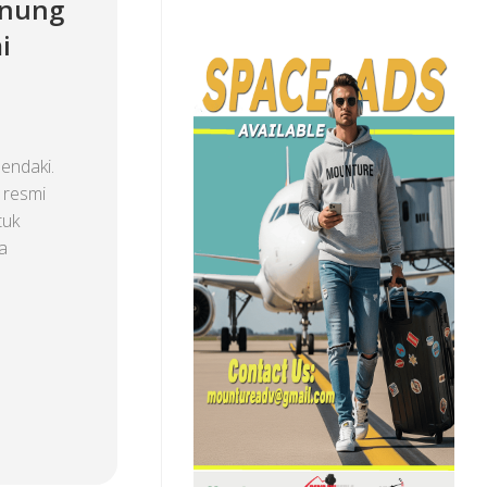
unung
i
endaki.
 resmi
tuk
a