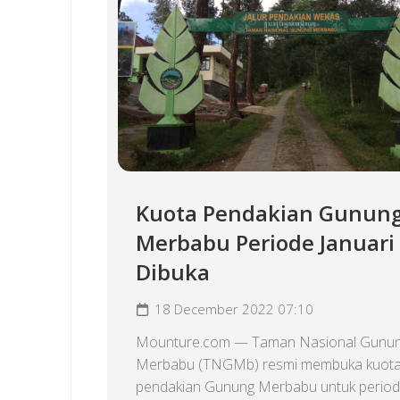
Kuota Pendakian Gunun
Merbabu Periode Januari
Dibuka
18 December 2022 07:10
Mounture.com — Taman Nasional Gunu
Merbabu (TNGMb) resmi membuka kuot
pendakian Gunung Merbabu untuk periode