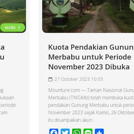
MORE
ka
Kuota Pendakian Gunun
bu
Merbabu untuk Periode
November 2023 Dibuka
27 October 2023 10:03
ng
Mounture.com — Taman Nasional Gun
bukaan
Merbabu (TNGMb) telah membuka kuot
periode
pendakian Gunung Merbabu untuk peri
gram
November 2023 sejak Kamis, 26 Oktober
itu disampaikan akun...
Facebook
Twitter
WhatsApp
Line
Share