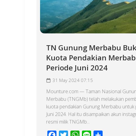
TN Gunung Merbabu Bu
Kuota Pendakian Merba
Periode Juni 2024
31 May 2024 07:15
Mounture.com — Taman Nasional Gunu
Merbabu (TNGMb) telah melakukan pem
kuota pendakian Gunung Merbabu untuk 
Juni 2024. Hal itu disampaikan akun insta
resmi milik TNGMb...
Facebook
Twitter
WhatsApp
Line
Share