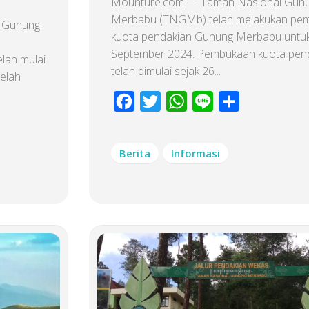
Mounture.com — Taman Nasional Gun
Merbabu (TNGMb) telah melakukan pe
 Gunung
kuota pendakian Gunung Merbabu untuk
September 2024. Pembukaan kuota pend
lan mulai
telah dimulai sejak 26...
telah
Facebook
Twitter
WhatsApp
Line
Share
Berita
Informasi