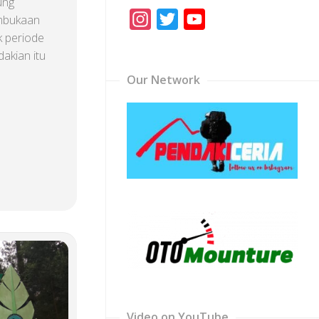
ung
Instagram
Twitter
YouTube
mbukaan
 periode
Channel
akian itu
Our Network
Video on YouTube