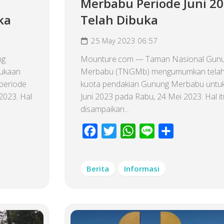
Merbabu Periode Juni 2
ka
Telah Dibuka
25 May 2023 06:57
ng
Mounture.com — Taman Nasional Gun
ukaan
Merbabu (TNGMb) mengumumkan tela
periode
kuota pendakian Gunung Merbabu untuk
2023. Hal
Juni 2023 pada Rabu, 24 Mei 2023. Hal it
disampaikan...
Facebook
Twitter
WhatsApp
Line
Share
Berita
Informasi