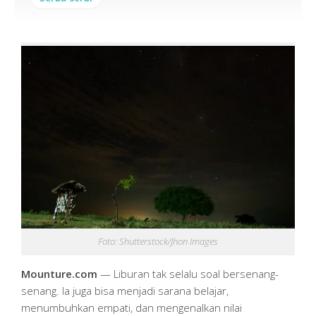
Foto: Shutterstock/Jhon Images
Mounture.com
— Liburan tak selalu soal bersenang-
senang. Ia juga bisa menjadi sarana belajar,
menumbuhkan empati, dan mengenalkan nilai