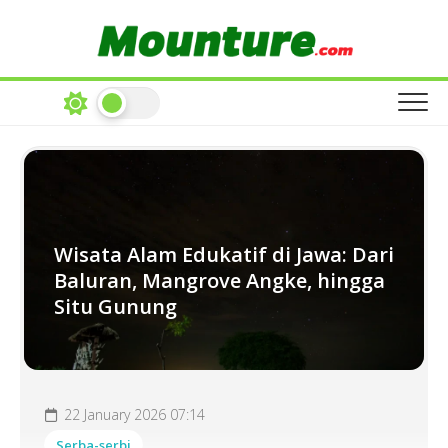
Skip
to
content
Wisata Alam Edukatif di Jawa: Dari
Baluran, Mangrove Angke, hingga
Situ Gunung
22 January 2026 07:14
Serba-serbi