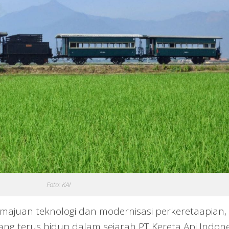
Foto: KAI
emajuan teknologi dan modernisasi perkeretaapian,
ng terus hidup dalam sejarah PT Kereta Api Indone