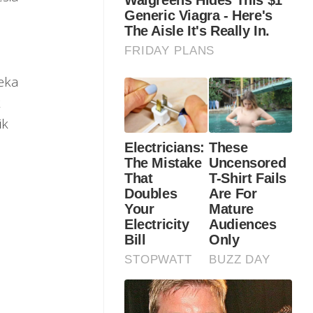
eka
k
ik
n