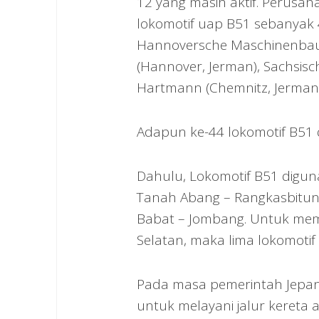
12 yang masih aktif. Perusah
lokomotif uap B51 sebanyak 4
Hannoversche Maschinenbau
(Hannover, Jerman), Sachsisc
Hartmann (Chemnitz, Jerman
Adapun ke-44 lokomotif B51
Dahulu, Lokomotif B51 digun
Tanah Abang – Rangkasbitung
Babat – Jombang. Untuk mem
Selatan, maka lima lokomotif 
Pada masa pemerintah Jepang
untuk melayani jalur kereta 