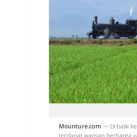
Mounture.com
— Di balik k
terdapat warisan berharga ya