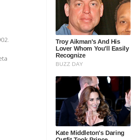
902.
eta