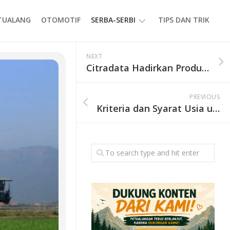
ETUALANG
OTOMOTIF
SERBA-SERBI
TIPS DAN TRIK
EVENT
NEXT
Citradata Hadirkan Produk Radio Dua Arah Terbaru
GAYA
HIDUP
PREVIOUS
PRODUK
Kriteria dan Syarat Usia untuk Mendaki Gunung Merbabu