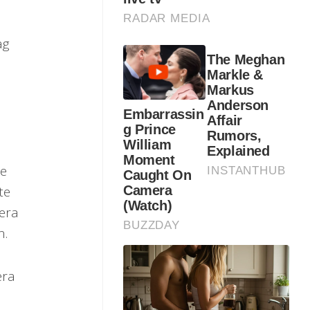
ag
te
te
era
n.
era
.