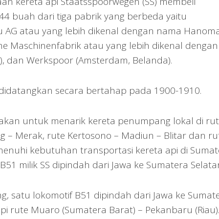
aan kereta api Staatsspoorwegen (SS) membeli
4 buah dari tiga pabrik yang berbeda yaitu
 AG atau yang lebih dikenal dengan nama Hanom
he Maschinenfabrik atau yang lebih dikenal dengan
), dan Werkspoor (Amsterdam, Belanda).
 didatangkan secara bertahap pada 1900-1910.
akan untuk menarik kereta penumpang lokal di ru
 – Merak, rute Kertosono – Madiun – Blitar dan ru
enuhi kebutuhan transportasi kereta api di Sumat
B51 milik SS dipindah dari Jawa ke Sumatera Selata
, satu lokomotif B51 dipindah dari Jawa ke Sumat
api rute Muaro (Sumatera Barat) – Pekanbaru (Riau)