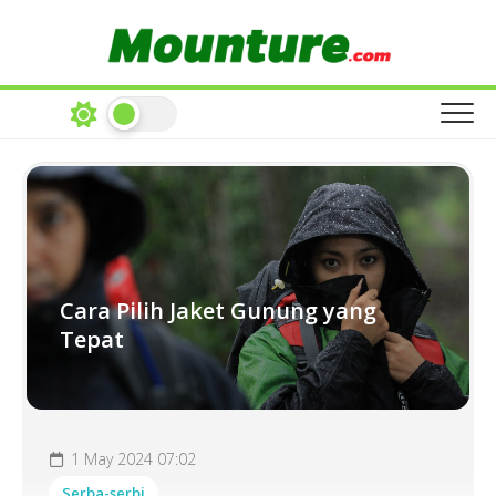
Skip
to
content
Cara Pilih Jaket Gunung yang
Tepat
1 May 2024 07:02
Serba-serbi