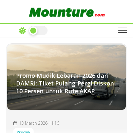
Skip
to
content
Promo Mudik Lebaran 2026 dari
DAMRI: Tiket Pulang-Pergi Diskon
10 Persen untuk Rute AKAP
13 March 2026 11:16
Produk