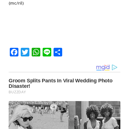
(mc/ril)
Facebook
Twitter
WhatsApp
Line
Share