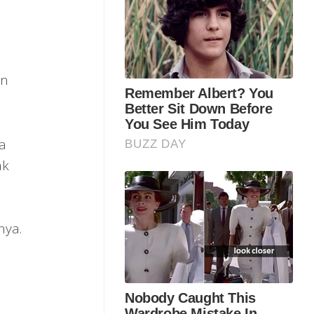
an
a
ak
nya.