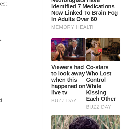
est
a.
i