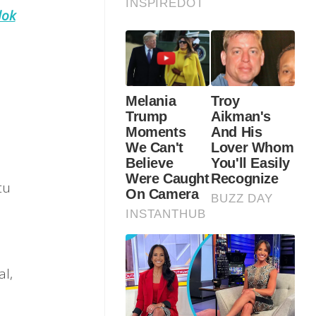
lok
tu
l,