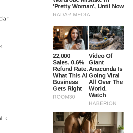
dari
k
liki