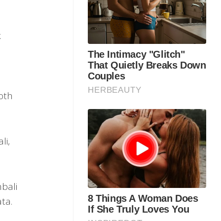
k
oth
li,
bali
ta.