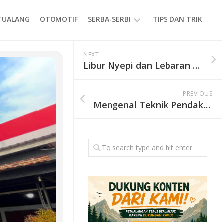
ETUALANG
OTOMOTIF
SERBA-SERBI
TIPS DAN TRIK
EVENT
NEXT
Libur Nyepi dan Lebaran 2026, Kunjungan ke TNGGP Tembus 8.549 Orang, Jalur Situgunung dan Cibodas Terbanyak
GAYA
HIDUP
PREVIOUS
PRODUK
Mengenal Teknik Pendakian Gunung: Himalayan dan Alpine, Lengkap dengan Istilah yang Perlu Diketahui Pendaki