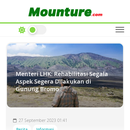
Skip
to
content
Menteri LHK: Rehabilitasi Segala
Aspek Segera Dilakukan di
Gunung Bromo
27 September 2023 01:41
Berita
Informasi