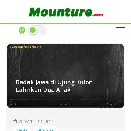
Skip
to
content
Badak Jawa di Ujung Kulon
Lahirkan Dua Anak
28 April 2018 08:15
Berita
Informasi