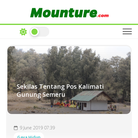
Skip
to
content
Sekilas Tentang Pos Kalimati
Gunung Semeru
9 June 2019 07:39
Gaya Hidup