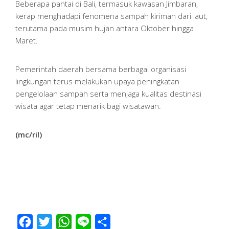
Beberapa pantai di Bali, termasuk kawasan Jimbaran,
kerap menghadapi fenomena sampah kiriman dari laut,
terutama pada musim hujan antara Oktober hingga
Maret.
Pemerintah daerah bersama berbagai organisasi
lingkungan terus melakukan upaya peningkatan
pengelolaan sampah serta menjaga kualitas destinasi
wisata agar tetap menarik bagi wisatawan.
(mc/ril)
Facebook
Twitter
WhatsApp
Line
Share