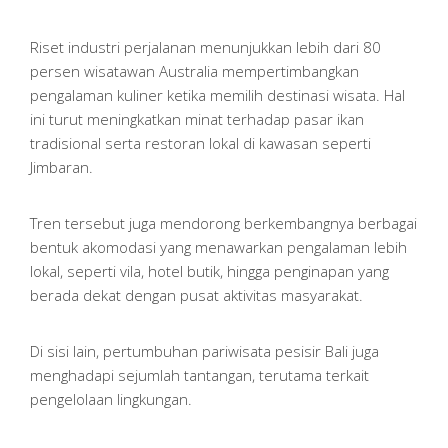
Riset industri perjalanan menunjukkan lebih dari 80
persen wisatawan Australia mempertimbangkan
pengalaman kuliner ketika memilih destinasi wisata. Hal
ini turut meningkatkan minat terhadap pasar ikan
tradisional serta restoran lokal di kawasan seperti
Jimbaran.
Tren tersebut juga mendorong berkembangnya berbagai
bentuk akomodasi yang menawarkan pengalaman lebih
lokal, seperti vila, hotel butik, hingga penginapan yang
berada dekat dengan pusat aktivitas masyarakat.
Di sisi lain, pertumbuhan pariwisata pesisir Bali juga
menghadapi sejumlah tantangan, terutama terkait
pengelolaan lingkungan.