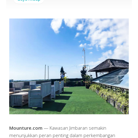
Mounture.com
— Kawasan Jimbaran semakin
menunjukkan peran penting dalam perkembangan