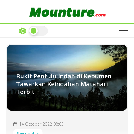
Skip
to
content
Bukit Pentulu Indah di Kebumen
Tawarkan Keindahan Matahari
Terbit
14 October 2022 08:05
Gaya Hidup