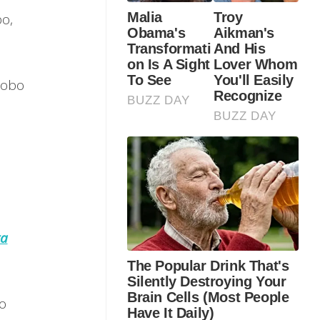
bo,
sobo
ya
o