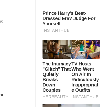
us
ai