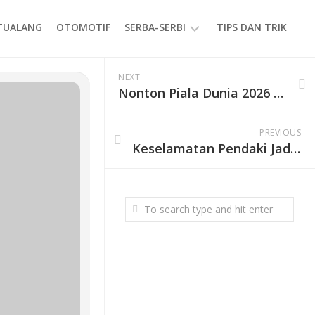
ETUALANG
OTOMOTIF
SERBA-SERBI
TIPS DAN TRIK
EVENT
NEXT
Nonton Piala Dunia 2026 Gratis? MyRepublic Air Beri Akses FolaPlay untuk Pelanggan Baru
GAYA
HIDUP
PREVIOUS
PRODUK
Keselamatan Pendaki Jadi Prioritas, TN Gunung Rinjani Perbaiki Jalur Sembalun hingga Torean