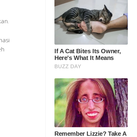
an.
nasi
eh