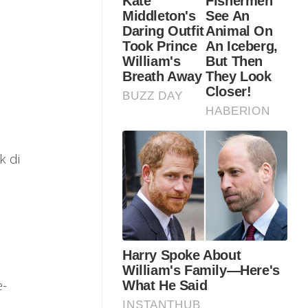
k di
e-