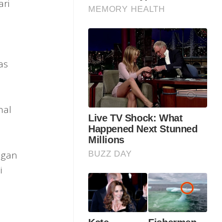
ari
as
nal
.
ngan
i