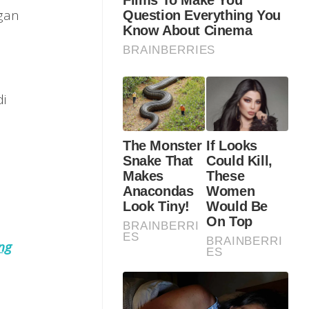
ngan
i
ng