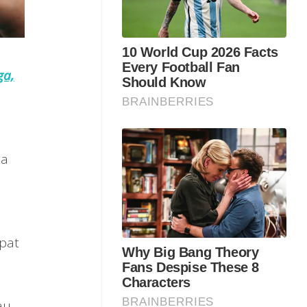
ga,
ta
apat
au