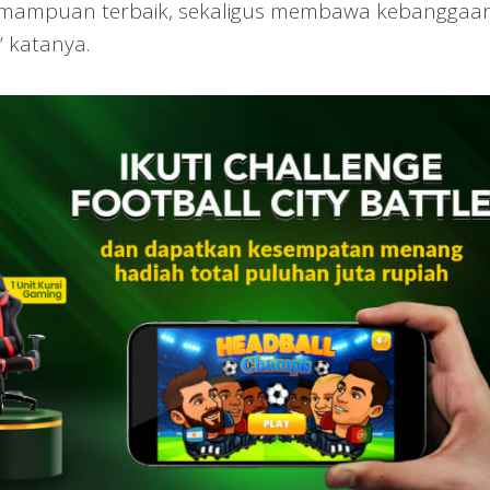
emampuan terbaik, sekaligus membawa kebanggaa
” katanya.