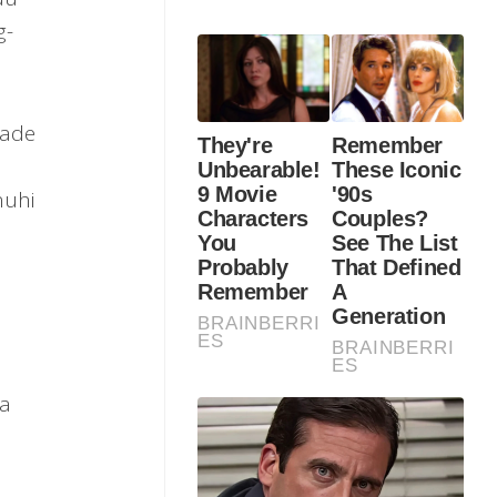
g-
rade
nuhi
pa