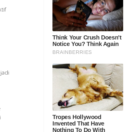
tif
jadi
e
i