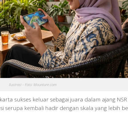
Ilustrasi – Foto: Mounture.com
karta sukses keluar sebagai juara dalam ajang NSR
etisi serupa kembali hadir dengan skala yang lebih b