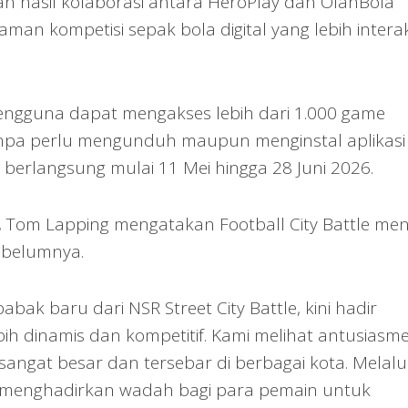
an hasil kolaborasi antara HeroPlay dan OlahBola
n kompetisi sepak bola digital yang lebih interak
pengguna dapat mengakses lebih dari 1.000 game
anpa perlu mengunduh maupun menginstal aplikasi
 berlangsung mulai 11 Mei hingga 28 Juni 2026.
, Tom Lapping mengatakan Football City Battle men
sebelumnya.
babak baru dari NSR Street City Battle, kini hadir
h dinamis dan kompetitif. Kami melihat antusiasm
sangat besar dan tersebar di berbagai kota. Melalu
gin menghadirkan wadah bagi para pemain untuk