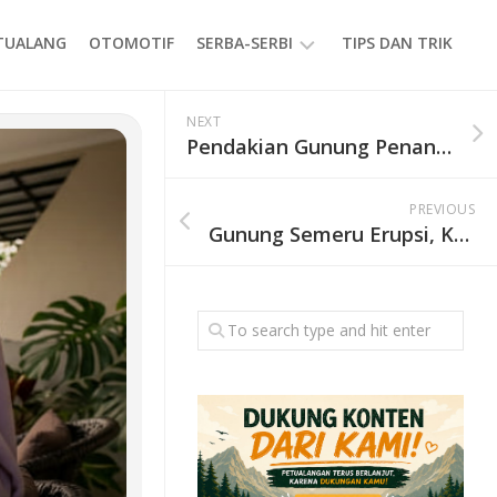
ETUALANG
OTOMOTIF
SERBA-SERBI
TIPS DAN TRIK
EVENT
NEXT
Pendakian Gunung Penanggungan via Jolotundo, Jalur Penuh Situs Candi dengan Panorama Menawan
GAYA
HIDUP
PREVIOUS
PRODUK
Gunung Semeru Erupsi, Kolom Abu Capai 1.200 Meter ke Arah Tenggara